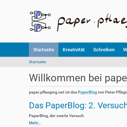
Startseite
Kreativität
Schreiben
W
S
Startseite
i
e
Willkommen bei pape
s
i
n
paper.pflaeging.net ist das
PaperBlog
von Peter Pfläg
d
h
Das PaperBlog: 2. Versuc
i
e
PaperBlog, der zweite Versuch
r
Mehr…