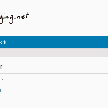
ork
r
ing
h