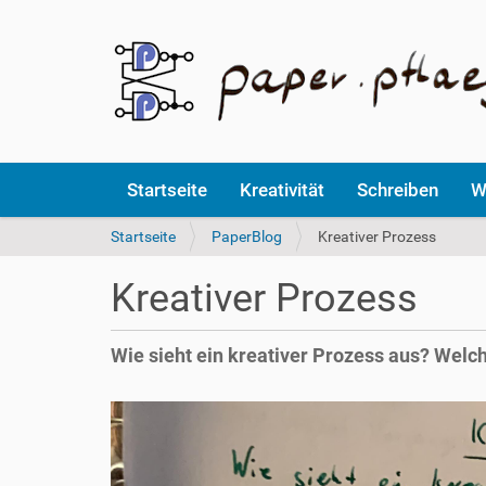
Startseite
Kreativität
Schreiben
W
S
Startseite
PaperBlog
Kreativer Prozess
i
e
Kreativer Prozess
s
i
n
Wie sieht ein kreativer Prozess aus? Welc
d
h
i
e
r