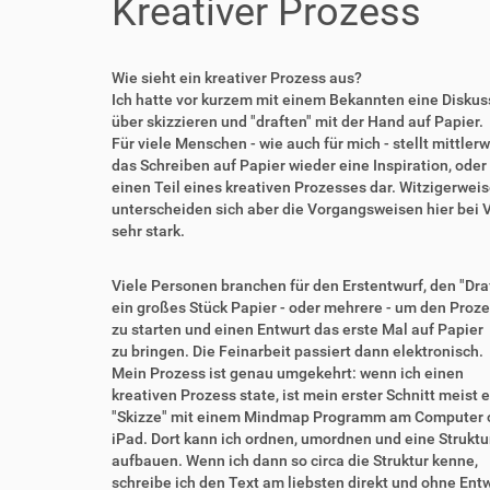
Kreativer Prozess
Wie sieht ein kreativer Prozess aus?
Ich hatte vor kurzem mit einem Bekannten eine Diskus
über skizzieren und "draften" mit der Hand auf Papier.
Für viele Menschen - wie auch für mich - stellt mittlerw
das Schreiben auf Papier wieder eine Inspiration, oder
einen Teil eines kreativen Prozesses dar. Witzigerwei
unterscheiden sich aber die Vorgangsweisen hier bei 
sehr stark.
Viele Personen branchen für den Erstentwurf, den "Dra
ein großes Stück Papier - oder mehrere - um den Proz
zu starten und einen Entwurt das erste Mal auf Papier
zu bringen. Die Feinarbeit passiert dann elektronisch.
Mein Prozess ist genau umgekehrt: wenn ich einen
kreativen Prozess state, ist mein erster Schnitt meist 
"Skizze" mit einem Mindmap Programm am Computer 
iPad. Dort kann ich ordnen, umordnen und eine Struktu
aufbauen. Wenn ich dann so circa die Struktur kenne,
schreibe ich den Text am liebsten direkt und ohne Ent