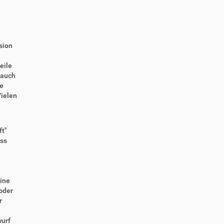
sion
eile
 auch
se
Vielen
ft"
ess
eine
oder
r
wurf