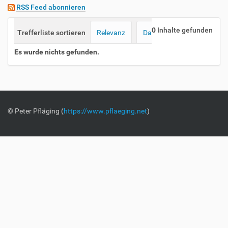
RSS Feed abonnieren
0
Inhalte gefunden
Trefferliste sortieren
Relevanz
Datum (neueste zuerst)
Es wurde nichts gefunden.
© Peter Pfläging (
https://www.pflaeging.net
)