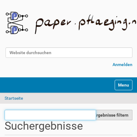
Website durchsuchen
Erweiterte Suche…
Anmelden
Toggle na
Startseite
Ergebnisse filtern
Suchergebnisse