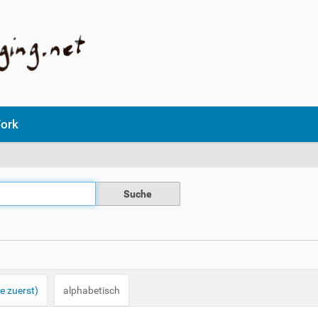
ork
e zuerst)
alphabetisch