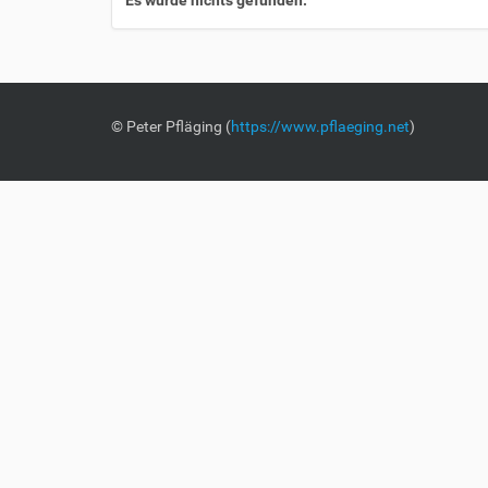
Es wurde nichts gefunden.
© Peter Pfläging (
https://www.pflaeging.net
)