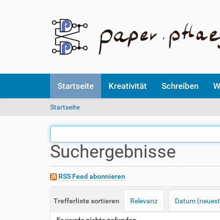
Startseite
Kreativität
Schreiben
W
S
Startseite
i
e
s
Suchergebnisse
i
n
d
h
RSS Feed abonnieren
i
e
Trefferliste sortieren
Relevanz
Datum (neuest
r